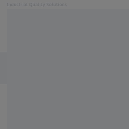
Industrial Quality Solutions
別のタブで開く
産業
産業
ソフトウェア
有限会社加々良クリエイト
システム
サービス
METROTOM 1500 225kV G3 活用事例
当社について
サインイン
サインイン
サインイン
お問い合わせ
関連するZEISSウェブサイト
#HandsOnMetrology
リサーチマイクロスコピーソリューション