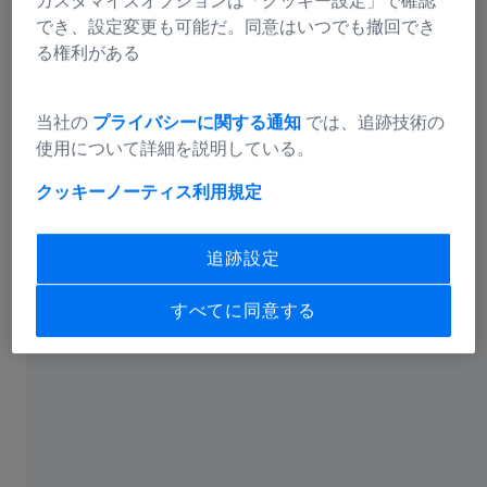
カスタマイズオプションは「クッキー設定」で確認
でき、設定変更も可能だ。同意はいつでも撤回でき
る権利がある
当社の
プライバシーに関する通知
では、追跡技術の
使用について詳細を説明している。
クッキーノーティス
利用規定
図2 流動品検査業務の行程
追跡設定
METROTOM 1500 225kV G3の導入背景
初品立上業務・流動品検査業務における検
すべてに同意する
査体制の強化を目指す
今回、加々良クリエイトがMETROTOM 1500 225kV G3を
導入するに至った背景は検査体制の強化にある。厳密に
いうと初品立上業務においては検査工程の効率化、流動
品検査業務においては保証精度の向上を目指した。
初品立上業務で効率化を図りたい検査工程は、①顧客先