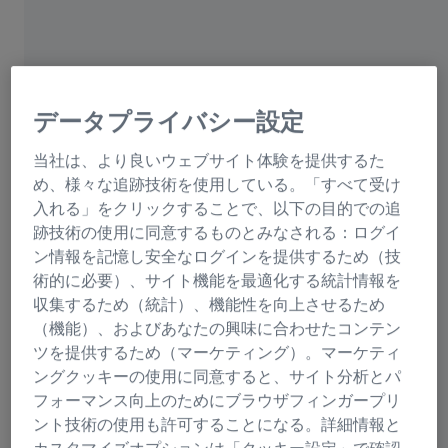
ともなってコストも削減できる。納期に関しても「社内
での生産における綿密なミーティング結果を顧客と共
有。木型がスタートすると同時に高精度砂型鋳造、切削
加工、検査もスタンバイに入ります。こうした事前の共
有情報などでリードタイムが少ないため、短納期で生産
データプライバシー設定
することができます。」（加々良氏）
当社は、より良いウェブサイト体験を提供するた
「つくったら測る。測れないものはつくらない。それが
め、様々な追跡技術を使用している。「すべて受け
当社のモットー。」と加々良氏が言うように、徹底した
入れる」をクリックすることで、以下の目的での追
検査による品質保証も同社の強みだ。初品立上業務でも
跡技術の使用に同意するものとみなされる：ログイ
流動品検査業務でも徹底的に検査を行い、生産品のクオ
ン情報を記憶し安全なログインを提供するため（技
リティを担保している。
術的に必要）、サイト機能を最適化する統計情報を
収集するため（統計）、機能性を向上させるため
（機能）、およびあなたの興味に合わせたコンテン
ツを提供するため（マーケティング）。マーケティ
ングクッキーの使用に同意すると、サイト分析とパ
フォーマンス向上のためにブラウザフィンガープリ
ント技術の使用も許可することになる。詳細情報と