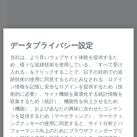
データプライバシー設定
当社は、より良いウェブサイト体験を提供するた
め、様々な追跡技術を使用している。「すべて受け
入れる」をクリックすることで、以下の目的での追
跡技術の使用に同意するものとみなされる：ログイ
ZEISS Terra ED双眼鏡は、頑丈で信頼性が高く、使いや
ン情報を記憶し安全なログインを提供するため（技
すい設計です。最先端のスリムデザインにより、軽量で
術的に必要）、サイト機能を最適化する統計情報を
ありながら快適なコンパクトさを実現しています。最高
収集するため（統計）、機能性を向上させるため
級の光学精度と撥水多層コーティングが、細部まで鮮明
（機能）、およびあなたの興味に合わせたコンテン
な画像を提供します。Terra ED双眼鏡は防水仕様で窒素
ツを提供するため（マーケティング）。マーケティ
充填されており、過酷な環境にも対応可能です。
ングクッキーの使用に同意すると、サイト分析とパ
フォーマンス向上のためにブラウザフィンガープリ
軽量設計により、Terra ED はあらゆるポケットに快適に