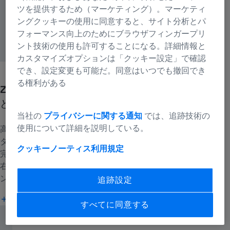
ツを提供するため（マーケティング）。マーケティ
ングクッキーの使用に同意すると、サイト分析とパ
フォーマンス向上のためにブラウザフィンガープリ
ント技術の使用も許可することになる。詳細情報と
カスタマイズオプションは「クッキー設定」で確認
でき、設定変更も可能だ。同意はいつでも撤回でき
る権利がある
ZEISS フリップ式カバー
どんな天候条件下でも完璧に保護。
当社の
プライバシーに関する通知
では、追跡技術の
使用について詳細を説明している。
高品質で耐久性に優れた前面レンズキャップは、レンズフィル
タースレッドにねじ込まれ、どんな気象条件下でもスコープを
クッキーノーティス
利用規定
完璧に保護します。お好みの位置に固定できるため、左利き、
右利きを問わずご利用いただけます。視界を損うことなく、ハ
ンティング中の取り扱いも簡単です。
追跡設定
ZEISS フリップ式カバー
すべてに同意する