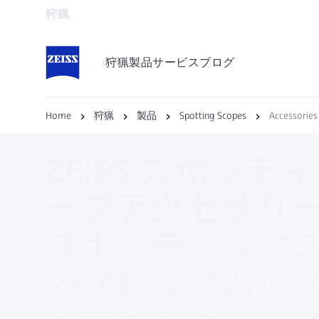
狩猟
別のタブで開く
狩猟
製品
サービス
ブログ
Home
狩猟
製品
Spotting Scopes
Accessories
ZEISS 狩猟
ZEISS スポッ
ープアクセサリ
スポッティング
のプレミアムア
を揃えよう。