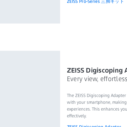
ZEISS Pro-Series 三脚キット
ZEISS Digiscoping 
Every view, effortles
The ZEISS Digiscoping Adapter 
with your smartphone, making i
experiences. This enhances you
effectively.
ZEISS Digiscoping Adapter