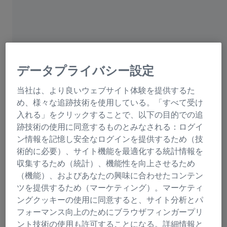
データプライバシー設定
当社は、より良いウェブサイト体験を提供するた
め、様々な追跡技術を使用している。「すべて受け
ZEISS Terra ED双眼鏡は、頑丈で信頼性が高く、使いや
入れる」をクリックすることで、以下の目的での追
すい設計です。最先端のスリムデザインにより、軽量で
跡技術の使用に同意するものとみなされる：ログイ
ありながら快適なコンパクトさを実現しています。最高
ン情報を記憶し安全なログインを提供するため（技
級の光学精度と撥水多層コーティングが、細部まで鮮明
術的に必要）、サイト機能を最適化する統計情報を
な画像を提供します。Terra ED双眼鏡は防水仕様で窒素
収集するため（統計）、機能性を向上させるため
充填されており、過酷な環境にも対応可能です。
（機能）、およびあなたの興味に合わせたコンテン
ツを提供するため（マーケティング）。マーケティ
軽量設計により、Terra ED はあらゆるポケットに快適に
ングクッキーの使用に同意すると、サイト分析とパ
収まる完璧な相棒です。コンパクトで軽量、耐久性に優
フォーマンス向上のためにブラウザフィンガープリ
れたデザインを採用。ZEISS の確かな品質が、過酷な環
ント技術の使用も許可することになる。詳細情報と
境下でも卓越した観察体験を提供します。Terra ED 双眼