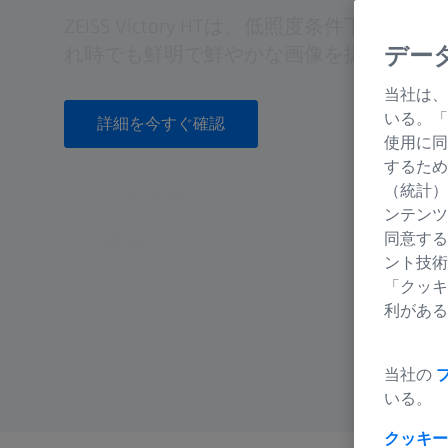
ZEISS Victory HTは、低照度条件下的
れ時でも鮮明で鮮やかな画像を提供します
デー
当社は、
いる。「
詳細を今すぐ確認
使用に同
するため
（統計）
光透過率95%
ンテンツ
同意する
最適化されたレンズ直径
ント技術
「クッキ
大型フォーカスホイール
利がある
当社の
いる。
クッキー