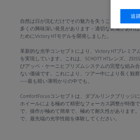
追
自然は日が沈むだけでその魅力を失うことはありませ
多くの興味深い発見があります – 適切な装備があれば。
ためにVictory HTモデルを開発しました。
革新的な光学コンセプトにより、Victory HTプレミ
を実現しています。これは、SCHOTT HTレンズ、ZEI
びアッベ・ケーニヒプリズムシステムの完璧な組み合
ない価値です。これにより、ツアー中により長く観察
——最も暗い薄明かりの中でも。
ComfortFocusコンセプトは、ダブルリンクブリ
ホイールによる極めて精密なフォーカス調整が特徴で
で、操作が極めて簡単で、極めて耐久性があります。Z
で、最先端の光学性能を体験してください。