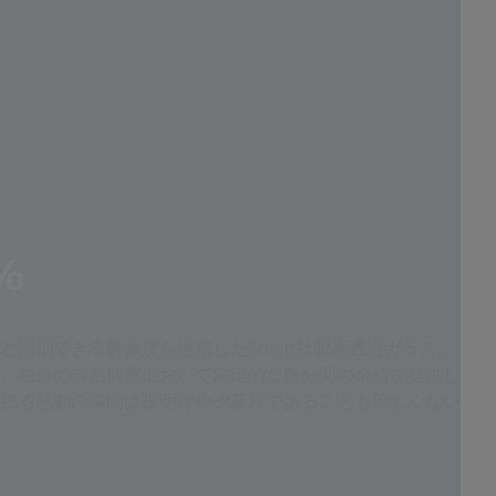
%
識別できる解像度を追求したSchott社製高透過ガラス。
、独自の自然観察において決定的な数分間の余裕を提供し
残る感動の瞬間は夜明けや夕暮れであることも珍しくない