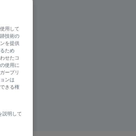
使用して
跡技術の
ンを提供
るため
わせたコ
の使用に
ガープリ
ョンは
できる権
を説明して