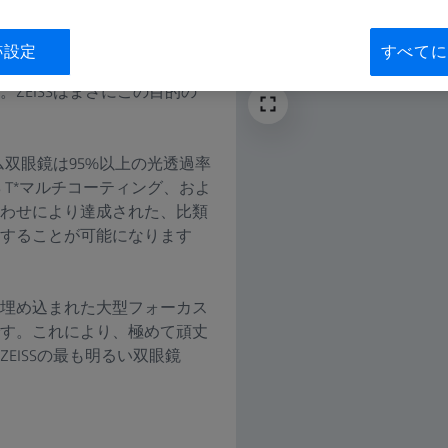
跡設定
すべてに
ん。実際、夕暮れ時にもまだ
ZEISSはまさにこの目的の
アム双眼鏡は95%以上の光透過率
SS T*マルチコーティング、およ
わせにより達成された、比類
することが可能になります
ッジに埋め込まれた大型フォーカス
す。これにより、極めて頑丈
EISSの最も明るい双眼鏡