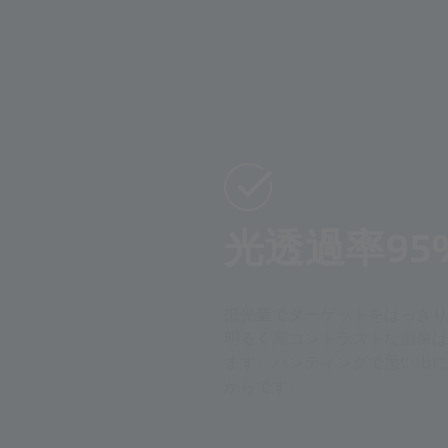
光透過率95
抵光量でターゲットをはっきりと
明るく高コントラストな画像は
ます。ハンティングで思い出に
からです。