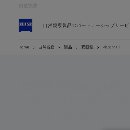
自然観察
別のタブで開く
自然観察
製品
のパートナーシップ
サービ
Home
自然観察
製品
双眼鏡
Victory HT
ZEISS 双眼鏡
ZEISS Victory HT
夕暮れ時の明る
いています。