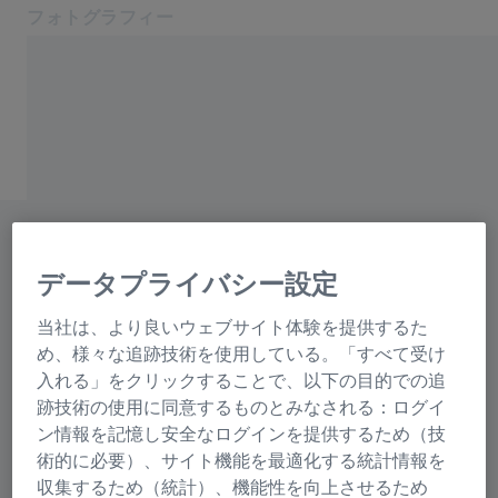
フォトグラフィー
別のタブで開く
フォトグラフィー
フォトグラフィー
製品
ZEISS フォトグラフィー
モバイル・イメージング
販売店をお探しですか？
サービス
ブログ
販売店検索で、お近くの多
データプライバシー設定
連絡先
くの連絡先を見つけること
関連するZEISSウェブサイト
当社は、より良いウェブサイト体験を提供するた
ができます。お住まいの町
め、様々な追跡技術を使用している。「すべて受け
ZEISS グループ
入れる」をクリックすることで、以下の目的での追
または郵便番号を入力する
跡技術の使用に同意するものとみなされる：ログイ
だけです。
ン情報を記憶し安全なログインを提供するため（技
術的に必要）、サイト機能を最適化する統計情報を
収集するため（統計）、機能性を向上させるため