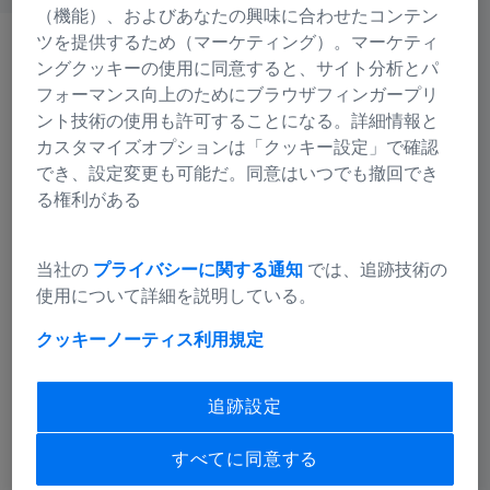
（機能）、およびあなたの興味に合わせたコンテン
ツを提供するため（マーケティング）。マーケティ
ングクッキーの使用に同意すると、サイト分析とパ
フォーマンス向上のためにブラウザフィンガープリ
ント技術の使用も許可することになる。詳細情報と
カスタマイズオプションは「クッキー設定」で確認
でき、設定変更も可能だ。同意はいつでも撤回でき
使用頻度が高いもの
る権利がある
映画撮影
当社の
プライバシーに関する通知
では、追跡技術の
使用について詳細を説明している。
狩猟
クッキーノーティス
利用規定
工業用レンズ
追跡設定
自然観察
すべてに同意する