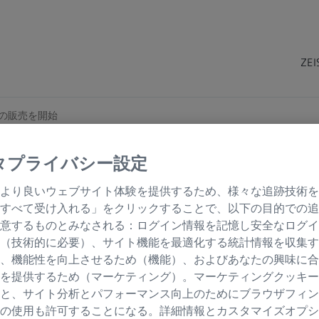
Z
VO750の販売を開始
タプライバシー設定
S、眼科手術顕微鏡のポート
より良いウェブサイト体験を提供するため、様々な追跡技術を
 ARTEVO 850/ZEISS A
すべて受け入れる」をクリックすることで、以下の目的での追
開始、11月14日より第7
意するものとみなされる：ログイン情報を記憶し安全なログイ
（技術的に必要）、サイト機能を最適化する統計情報を収集す
床眼科学会にて初展示
、機能性を向上させるため（機能）、およびあなたの興味に合
を提供するため（マーケティング）。マーケティングクッキー
と、サイト分析とパフォーマンス向上のためにブラウザフィン
の使用も許可することになる。詳細情報とカスタマイズオプシ