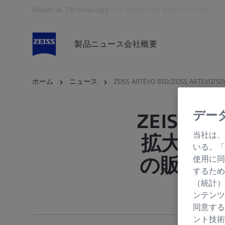
Medical Technology
for healthcare professionals
別のタブで開く
製品
ニュース
会社概要
ホーム
ニュース
ZEISS ARTEVO 850/ZEISS ARTE
デー
ZEIS
当社は、
拡大ZEISS
いる。「
の販売を
使用に同
するため
（統計）
ンテンツ
同意する
ント技術