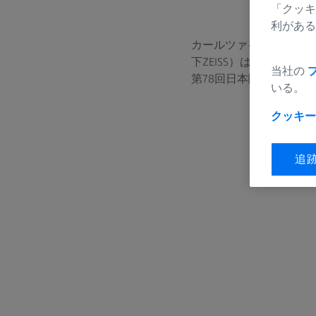
「クッキ
利がある
カールツァイスメディテ
下ZEISS）は2024年11月
当社の
第78回日本臨床眼科学
いる。
クッキー
追