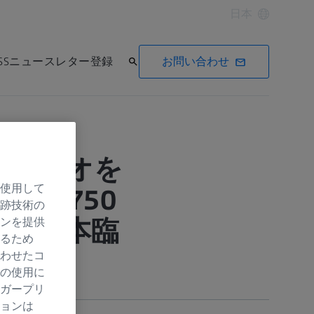
日本
お問い合わせ
EISSニュースレター登録
フォリオを
使用して
RTEVO750
跡技術の
8回日本臨
ンを提供
るため
わせたコ
の使用に
ガープリ
ョンは