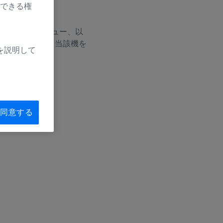
できる権
ンセント マチュー、以
 750の販売を開始し、当該機を
を説明して
らせいたします。
同意する