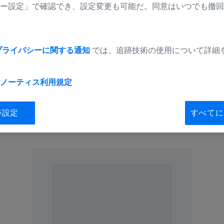
ー設定」で確認でき、設定変更も可能だ。同意はいつでも撤回
ック株式会社（本社：東京都千代田区、代表取締役社長 ：ヴィ
15日より手術顕微鏡ZEISS ARTEVO 850およびZEISS ARTEVO
プライバシーに関する通知
では、追跡技術の使用について詳細
会（11月14日より、京都市）にて国内で初展示することをお知
ノーティス
利用規定
跡設定
すべてに
ダウンロード