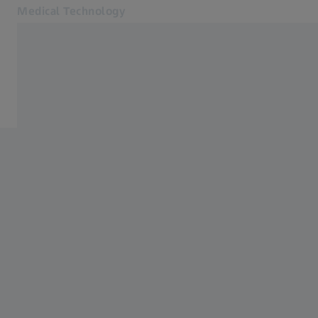
Medical Technology
別のタブで開く
for healthcare professionals
ニュース
製品
ニュース
会社概要
ZEISSニュースレター登録
お問い合わせ
関連するZEISSウェブサイト
患者様へ
眼科医療関係者向け
投資家向け