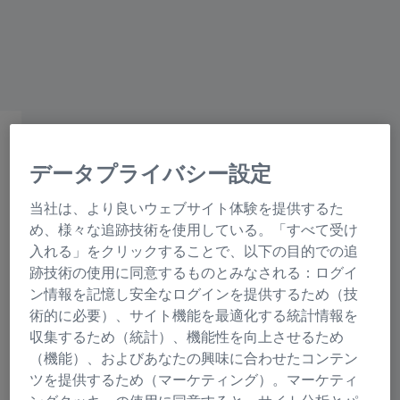
ZEISSグループ
第79回日本臨床眼科学会ランチョンセミナー6（LS-
6）
データプライバシー設定
日常診療で効果を実感でき
る！ 検査・手術機器の進化
当社は、より良いウェブサイト体験を提供するた
め、様々な追跡技術を使用している。「すべて受け
入れる」をクリックすることで、以下の目的での追
2025年10月9日（木）
跡技術の使用に同意するものとみなされる：ログイ
時 間 / 12:10-13:00
ン情報を記憶し安全なログインを提供するため（技
会 場 / リーガロイヤルホテル大阪2F 桂 第7
術的に必要）、サイト機能を最適化する統計情報を
収集するため（統計）、機能性を向上させるため
会場
（機能）、およびあなたの興味に合わせたコンテン
ツを提供するため（マーケティング）。マーケティ
学会ホームページ