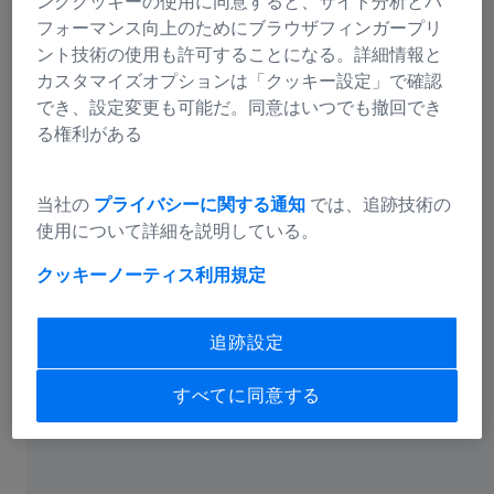
ングクッキーの使用に同意すると、サイト分析とパ
フォーマンス向上のためにブラウザフィンガープリ
ント技術の使用も許可することになる。詳細情報と
【眼底検査編】 CLARUSによる網膜評
カスタマイズオプションは「クッキー設定」で確認
価とその実力
でき、設定変更も可能だ。同意はいつでも撤回でき
る権利がある
【白内障手術編】 CALLISTO eyeによる
手術効率化とヒューマンエラーの減少
を目指して
当社の
プライバシーに関する通知
では、追跡技術の
使用について詳細を説明している。
【網膜硝子体手術編】 ARTEVO 850 に
クッキーノーティス
利用規定
よる更なる可視化と手術機器の進化
追跡設定
すべてに同意する
眼科機器は日々進化していますが、毎日の診療において
私たちが実感でき、患者さんへフィードバックできるこ
とこそがその機器の真価と言えるでしょう。