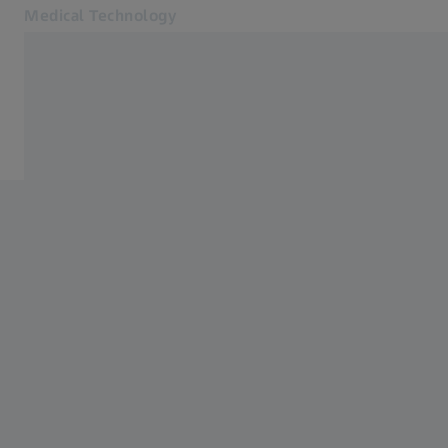
Medical Technology
別のタブで開く
for healthcare professionals
ニュース
製品
ニュース
会社概要
ZEISSニュースレター登録
お問い合わせ
関連するZEISSウェブサイト
患者様へ
眼科医療関係者向け
投資家向け