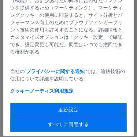
（機能）、およびあなたの興味に合わせたコンテン
学会ホームページはこちら
ツを提供するため（マーケティング）。マーケティ
ングクッキーの使用に同意すると、サイト分析とパ
フォーマンス向上のためにブラウザフィンガープリ
Advances in Brain Tumor Surgery with
ント技術の使用も許可することになる。詳細情報と
the KINEVO 900 S
カスタマイズオプションは「クッキー設定」で確認
でき、設定変更も可能だ。同意はいつでも撤回でき
What Only the Microscope Can Reveal
る権利がある
Today
当社の
プライバシーに関する通知
では、追跡技術の
使用について詳細を説明している。
クッキーノーティス
利用規定
Prof. Yoshiki Arakawa will detail the evolution of brain
tumor surgery utilizing the KINEVO 900 S hybrid
追跡設定
visualization system. Based on clinical experience, he will
explain how the integration of microscopic, exoscopic,
すべてに同意する
and endoscopic functions combined with 4K-3D
visualization and robotic features like AutoCenterimproves