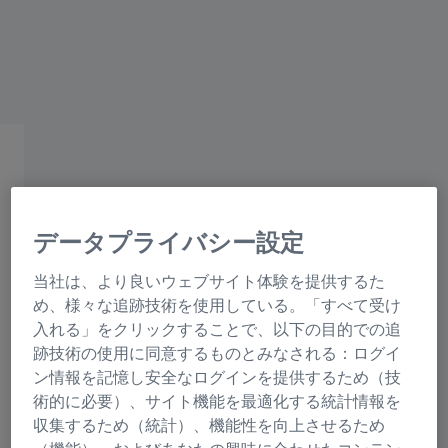
ZEISSグループ
THE 21ST MEETING OF THE ASIAN SOCIETY FOR
NEURO-ONCOLOGY (ASNO 2026) COFFEE BREAK
SEMINAR
The forefront of Surgical
データプライバシー設定
Microscopes
当社は、より良いウェブサイト体験を提供するた
め、様々な追跡技術を使用している。「すべて受け
Saturday, June 13, 2026
入れる」をクリックすることで、以下の目的での追
Time / 15:35 - 16:35
跡技術の使用に同意するものとみなされる：ログイ
Venue / Room 3 （Koryu Hall A Ishikawa
ン情報を記憶し安全なログインを提供するため（技
術的に必要）、サイト機能を最適化する統計情報を
OngakudoB1F）
収集するため（統計）、機能性を向上させるため