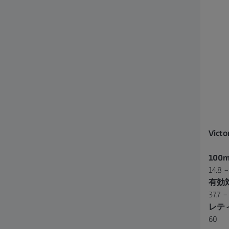
Victo
100
14.8 –
有効
37.7 
レテ
60