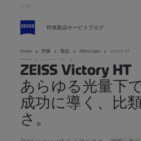
狩猟
別のタブで開く
狩猟
製品
サービス
ブログ
Home
狩猟
製品
Riflescopes
Victory HT
ZEISS ライフルスコープ
ZEISS Victory HT
あらゆる光量下
成功に導く、比
さ。