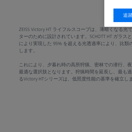
追
ZEISS Victory HT ライフルスコープは、薄暗く
ターのために設計されています。SCHOTT HT ガラスと先進
により実現した 95% を超える光透過率により、比
します。
これにより、夕暮れ時の高所狩猟、密林での潜行、夜
最適な選択肢となります。狩猟時間を延長し、最も過
るVictory HTシリーズは、低照度性能の基準を確立し