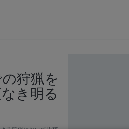
での狩猟を
類なき明る