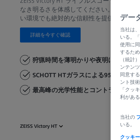
ZEISS Victory HT ライフルスコープ
なき明るさを体感してください。95%の
デー
い環境でも絶対的な信頼性を提供します。
当社は、
詳細を今すぐ確認
いる。「
使用に同
するため
狩猟時間を薄明かりや夜明けまで延長
（統計）
ンテンツ
SCHOTT HTガラスによる95%の光透
同意する
ント技術
最高峰の光学性能とコントラスト
「クッキ
利がある
当社の
いる。
ZEISS Victory HT
クッキー