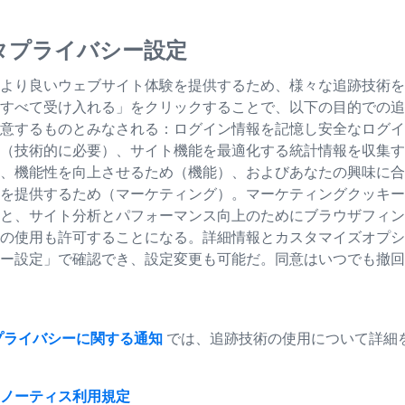
で、あらゆる狩猟において比類
光透過率を実現し、薄暗
タプライバシー設定
より良いウェブサイト体験を提供するため、様々な追跡技術を
すべて受け入れる」をクリックすることで、以下の目的での追
意するものとみなされる：ログイン情報を記憶し安全なログイ
（技術的に必要）、サイト機能を最適化する統計情報を収集す
、機能性を向上させるため（機能）、およびあなたの興味に合
を提供するため（マーケティング）。マーケティングクッキー
過率
と、サイト分析とパフォーマンス向上のためにブラウザフィン
の使用も許可することになる。詳細情報とカスタマイズオプシ
ー設定」で確認でき、設定変更も可能だ。同意はいつでも撤回
プライバシーに関する通知
では、追跡技術の使用について詳細
ノーティス
利用規定