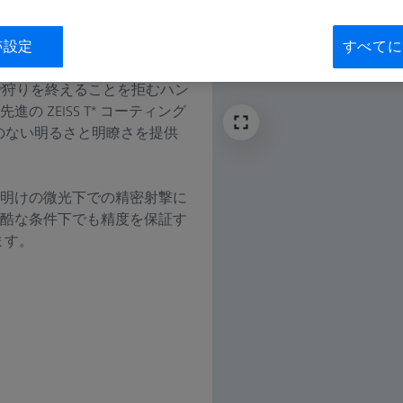
跡設定
すべてに
なる光で狩りを終えることを拒むハン
の ZEISS T* コーティング
類のない明るさと明瞭さを提供
明けの微光下での精密射撃に
酷な条件下でも精度を保証す
ます。