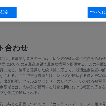
質の写真を撮るには、画質に直接的・間接的影響を与えるあら
ギとなります。「鎖の強度は、その一番弱いつなぎめで決まる
跡設定
すべてに
てはまります。
ト合わせ
における重要な要素の一つは、レンズが被写体に焦点を合わせ
平面においてのみ最高画質で最適な描写を提供する。この平面
行に走る。倍率と選択した絞り値に応じて、最適焦点位置の前
なされる。ここで言う倍率とは、レンズが描写する像と被写体
、撮影距離、フィルムやセンサーのサイズが、いわゆる被写界
点領域とは、光学系が描写する対象空間における範囲の広さを
プな焦点で描写される。
質に与える影響については、『カメラレンズニュース』第30号