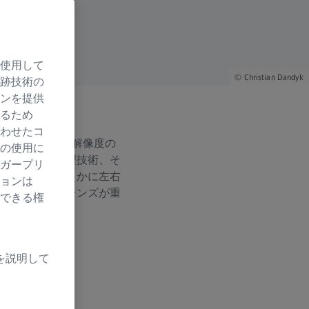
使用して
Christian Dandyk
跡技術の
ンを提供
るため
わせたコ
SLRカメラの解像度の
の使用に
ェントな画像処理技術、そ
ガープリ
うに作用し合うかに左右
ョンは
ハイグレードレンズが重
できる権
を説明して