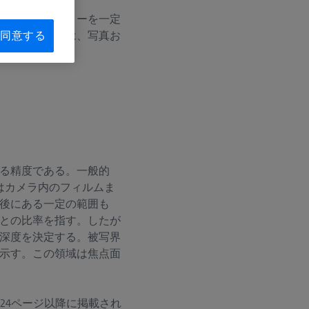
ゆるパラメーターを一定
」という表現は、写真お
同意する
る精度である。一般的
はカメラ内のフィルムま
後にある一定の範囲も
との比率を指す。したが
深度を決定する。被写界
示す。この領域は焦点面
24ページ以降に掲載され