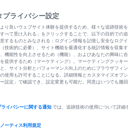
タプライバシー設定
より良いウェブサイト体験を提供するため、様々な追跡技術を
すべて受け入れる」をクリックすることで、以下の目的での追
意するものとみなされる：ログイン情報を記憶し安全なログイ
（技術的に必要）、サイト機能を最適化する統計情報を収集す
、機能性を向上させるため（機能）、およびあなたの興味に合
画質の良さには数多くの要因が関わっています。例えばデジタル
を提供するため（マーケティング）。マーケティングクッキー
ズまたは伝統的な中判サイズという大判センサー、インテリジ
と、サイト分析とパフォーマンス向上のためにブラウザフィン
ズムなどです。画質はまた、カメラとレンズがお互いにどのよ
の使用も許可することになる。詳細情報とカスタマイズオプシ
画質に対する写真家のますます高度化する要求に応える上で、
ー設定」で確認でき、設定変更も可能だ。同意はいつでも撤回
。
プライバシーに関する通知
では、追跡技術の使用について詳細
なぎめ
ノーティス
利用規定