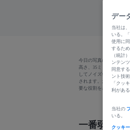
デー
当社は、
いる。「
使用に同
するため
（統計）
今日の写真のずば抜けた
ンテンツ
高さ、35ミリフルサイ
同意する
してノイズ低減アルゴリ
ント技術
されます。だからこそ、
「クッキ
要な役割を果たすのです
利がある
当社の
いる。
一番弱いつ
クッキー