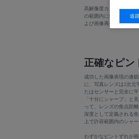
高解像度カメラで最高品
の範囲内に保つことがカ
追
よび画像再生にまさに当
正確なピン
成功した画像表現の連鎖
に、写真レンズは2次元
たはセンサーと完全に平
「十分にシャープ」と見
って、レンズの焦点距離
深度として定義される焦
上で許容範囲内のシャー
わずかなピントずれが画