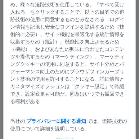
機器のインタラクティブ型トレーニングで
め、様々な追跡技術を使用している。「すべて受け
す。またツァイスウェビナーもご利用いただ
入れる」をクリックすることで、以下の目的での追
跡技術の使用に同意するものとみなされる：ログイ
けます。ツァイスの特定のトレーニングセッ
ン情報を記憶し安全なログインを提供するため（技
ションをご予約、ニーズに合ったトレーニン
術的に必要）、サイト機能を最適化する統計情報を
グのリクエストも承ります。
収集するため（統計）、機能性を向上させるため
（機能）、およびあなたの興味に合わせたコンテン
ツを提供するため（マーケティング）。マーケティ
今すぐツァイス eラーニングにアクセスする
ングクッキーの使用に同意すると、サイト分析とパ
フォーマンス向上のためにブラウザフィンガープリ
オンラインで60以上のトレーニングモ
ント技術の使用も許可することになる。詳細情報と
ジュールにアクセス
カスタマイズオプションは「クッキー設定」で確認
でき、設定変更も可能だ。同意はいつでも撤回でき
24時間、365日いつでもアクセス可能
る権利がある
ライブまたは事前録画されたウェビナ
当社の
プライバシーに関する通知
では、追跡技術の
ーにご参加ください
使用について詳細を説明している。