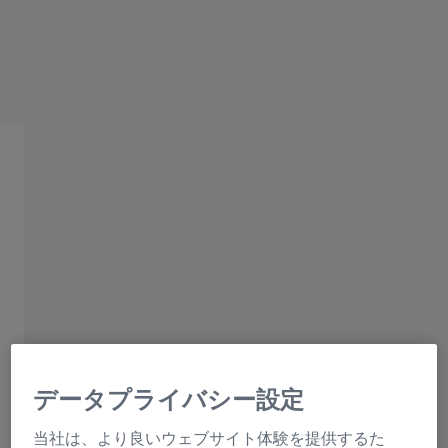
ZEISS Sunlens
残留リスクに関する情報
ZEISSグループ
アイケアプロフェッショナルのみなさまへ
ツァイスによる専門教育＆
トレーニング
ツァイスのエキスパートに
なる。
スタッフのトレーニングや育成を通じて、高
いレベルの顧客エンゲージメントを実現しま
データプライバシー設定
しょう。オンラインアカデミーに基づく、当
社のモジュールはツァイスレンズ製品および
当社は、より良いウェブサイト体験を提供するた