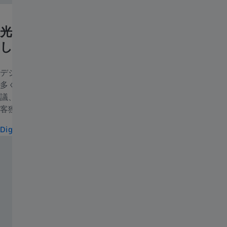
光学産業とデジタルのトレンドは進化
しています。
デジタルの世界は急速に進化しており、オンラインで活動する
多くの人々についていくことは大変です。ネットは、仕事や会
議、デジタル教育やトレーニング、ブランド認知度アップ、顧
客獲得に欠かせないものとなっています。
Digital Enablement