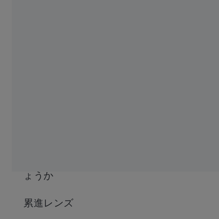
8
エネルギー回収について：IEA *2021、FY2021 内部データ評
価。
9
Going green：視覚部門のサステナビリティ：
https://www.insightnews.com.au/going-green-sustainability-in-the-
optical-sector/
使用頻度が高いもの
オンラインビジョンチェック
良い視力がなぜそれほど重要なのでし
ょうか
累進レンズ