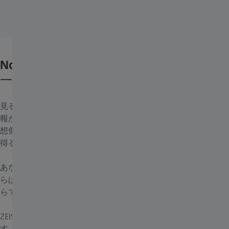
Nobody sees like you.
一人ひとりのビジョンケア。
見ることは、単なる身体的な行動ではありません。視覚的な情
報が目を通過する時、私たちはそれぞれ異なる体験をします。
想像力を刺激し育むには、目で明瞭に見て、最高の視覚情報を
得る必要があります。
あなたの視界は、最高のケアを受ける価値があります。なぜな
らば、あなたと同じ視覚体験が出来る人はあなた一人だけだか
らです。
ZEISSは、オーダーメイドの視覚ソリューションを提供しま
す。単純に、ワンサイズではすべてフィットしないからです。