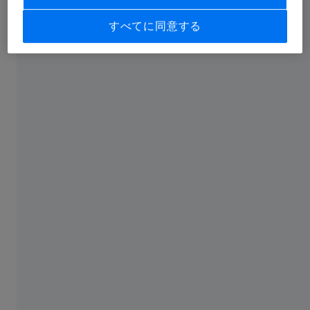
あなたの視覚世界を解き放つ。
お客様を支援する取り組み：
すべてに同意する
目を理解する。