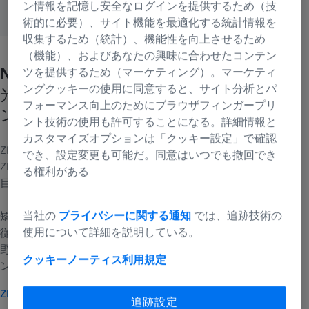
ン情報を記憶し安全なログインを提供するため（技
術的に必要）、サイト機能を最適化する統計情報を
収集するため（統計）、機能性を向上させるため
（機能）、およびあなたの興味に合わせたコンテン
Nobody sees you like we do.
ツを提供するため（マーケティング）。マーケティ
ングクッキーの使用に同意すると、サイト分析とパ
光学巨人の目を通したあなたのビジョ
フォーマンス向上のためにブラウザフィンガープリ
ン。
ント技術の使用も許可することになる。詳細情報と
カスタマイズオプションは「クッキー設定」で確認
ZEISSビジョンケアは、ZEISSグループ傘下の一事業部門です。
でき、設定変更も可能だ。同意はいつでも撤回でき
ZEISSの医療テクノロジーで、人の一生にわたって必要となる
る権利がある
目の健康のケアを全て網羅します。
当社の
プライバシーに関する通知
では、追跡技術の
矯正レンズに加え、検査、診断、眼疾患の治療を担当する医療
使用について詳細を説明している。
従事者が使用する技術を生み出します。ZEISSの様々な光学分
野にわたる広範な専門知識が、ZEISSメガネなど当社のビジョ
クッキーノーティス
利用規定
ンケア製品の裏側にある設計と科学に注ぎ込まれています。
ZEISSグループの詳細
追跡設定