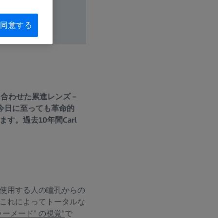
同意する
合わせた累進レンズ –
は今日に至っても革命的
。過去10年間Carl
使用する人の瞳孔からの
これによってトータルな
ラーメード” の視覚”
で