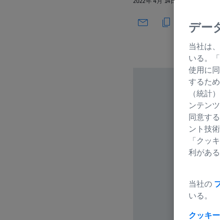
2022年 4月 14日
デー
当社は、
いる。「
使用に同
するため
（統計）
ンテンツ
同意する
ント技術
「クッキ
利がある
当社の
いる。
クッキー