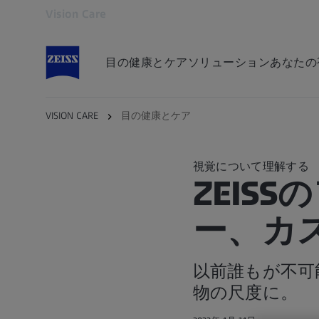
Vision Care
別のタブで開く
目の健康とケア
ソリューション
あなたの
VISION CARE
目の健康とケア
視覚について理解する
ZEIS
ー、カ
以前誰もが不可
物の尺度に。