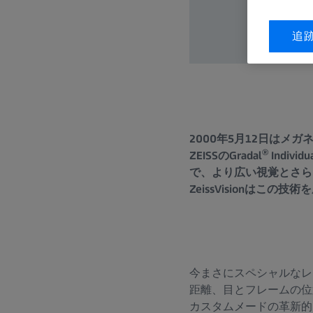
追
2000年5月12日はメ
®
ZEISSのGradal
Indi
で、より広い視覚とさら
ZeissVisionはこ
今まさにスペシャルなレ
距離、目とフレームの位
カスタムメードの革新的