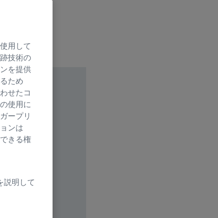
使用して
跡技術の
ンを提供
るため
わせたコ
の使用に
ガープリ
ョンは
できる権
を説明して