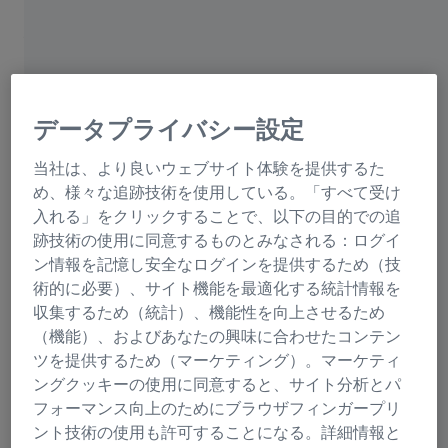
しかしながら、親は子供のメガネフレームを選ぶとき、
他にも注意を払わなくてはならない点があります。
データプライバシー設定
子供に合ったメガネ
当社は、より良いウェブサイト体験を提供するた
もちろんどのメガネフレームが合うか、できる限り子供
め、様々な追跡技術を使用している。「すべて受け
に決めさせるべきです。色が好みに合えば、子供はメガ
入れる」をクリックすることで、以下の目的での追
ネをかけることがうれしくなり、自信をもって装用しま
跡技術の使用に同意するものとみなされる：ログイ
す。メガネフレームが子供にぴったりと合っていて、メ
ン情報を記憶し安全なログインを提供するため（技
ガネをかけるとき子供が快適で気分よく、メガネに違和
術的に必要）、サイト機能を最適化する統計情報を
感を感じないということが重要です。基本的には大人が
収集するため（統計）、機能性を向上させるため
メガネフレームに求める要素と同じことを、子供たちも
（機能）、およびあなたの興味に合わせたコンテン
求めています。しかし、それよりもより重要なことは
ツを提供するため（マーケティング）。マーケティ
「フィットしている」ということです。子供のメガネは
ングクッキーの使用に同意すると、サイト分析とパ
快適で、ぴったりとずれることなく装用できなくてはな
フォーマンス向上のためにブラウザフィンガープリ
りません。これは特に、乳幼児のメガネを選ぶ際に重要
ント技術の使用も許可することになる。詳細情報と
なことです。