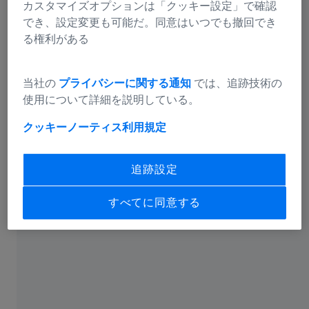
カスタマイズオプションは「クッキー設定」で確認
でき、設定変更も可能だ。同意はいつでも撤回でき
る権利がある
適切にフィットするということ
メガネフレームは、大きすぎたり小さすぎたりせず、メ
当社の
プライバシーに関する通知
では、追跡技術の
ガネのせいで子供たちが動きづらいようなことがあって
使用について詳細を説明している。
はなりません。メガネのサイズは、眼窩のサイズと、目
クッキーノーティス
利用規定
と目の間の距離によって決まります。メガネが子供の頬
にあたって跡がついたり、不快感を与えたりしないこと
も大切です。さらに、フレームが眉より高かったり、幅
追跡設定
が大きく顔からはみ出したりしてはいけません。フレー
ムが小さいほど、子供が違和感を感じる可能性が低くな
すべてに同意する
ります。それと同時に、メガネレンズについては、全て
の角度を快適に見られるように十分な大きさが必要で
す。そして、メガネの中心が瞳孔の中心に合うように調
整されていなければなりません。子供はすぐに成長する
からと大きめのメガネを購入することは絶対にお勧めで
きません。