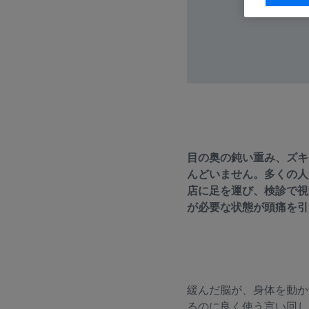
目の奥の鈍い重み、ズキ
んどいません。多くの人
店に足を運び、検診で視
が必要な状態が頭痛を引
緩んだ脳が、身体を動か
るのに良く使う言い回し