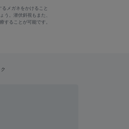
するメガネをかけること
ょう。潜伏斜視もまた、
療することが可能です。
ック