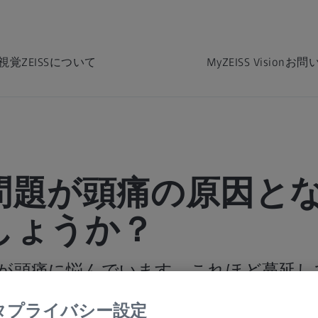
視覚
ZEISSについて
MyZEISS Vision
お問
問題が頭痛の原因と
しょうか？
が頭痛に悩んでいます。これほど蔓延し
。多くの人は、新しいメガネで頭痛が軽
タプライバシー設定