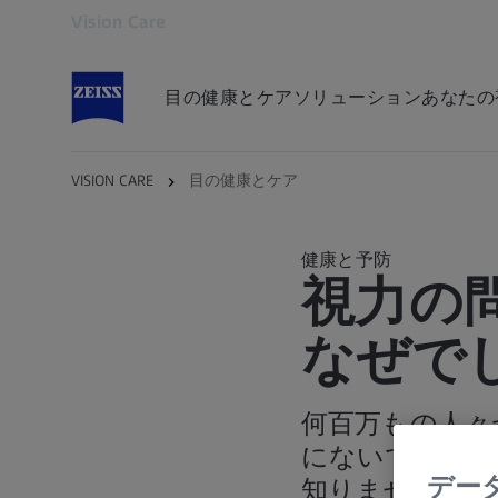
Vision Care
別のタブで開く
目の健康とケア
ソリューション
あなたの
VISION CARE
目の健康とケア
健康と予防
視力の
なぜで
何百万もの人々
にないでしょう
デー
知りません。