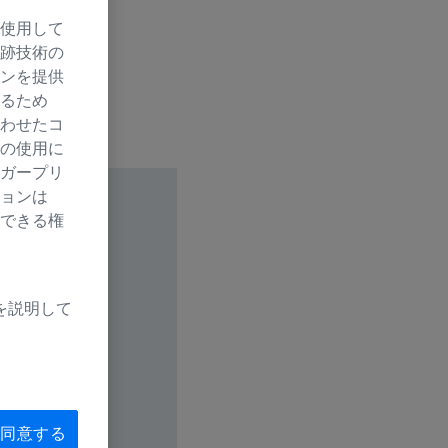
使用して
跡技術の
ンを提供
るため
わせたコ
の使用に
ガープリ
ョンは
できる権
を説明して
同意する