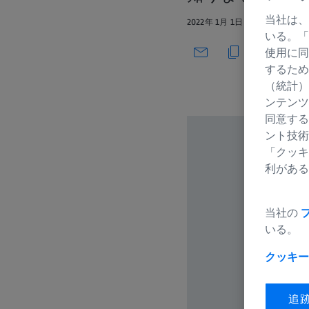
当社は、
2022年 1月 1日
いる。「
使用に同
するため
（統計）
ンテンツ
同意する
ント技術
「クッキ
利がある
当社の
いる。
クッキー
追