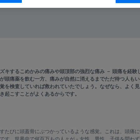
ズキするこめかみの痛みや頭頂部の強烈な痛み － 頭痛を経験
が頭痛薬を飲む一方、痛みが自然に消えるまでただ待つ人もい
覚を検査していれば救われていたでしょう。なぜなら、よく見
き起こすことがよくあるからです。
すたびに頭蓋骨にぶつかっているような感覚。これは、頭痛に
です。世界中で何百万もの人々が – 女性、男性、子供を問わず 