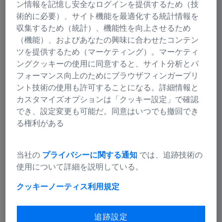
ン情報を記憶し安全なログインを提供するため（技
急性の神経皮膚炎も、目の腫れや痛み、またはド
術的に必要）、サイト機能を最適化する統計情報を
ライアイを引き起こす場合があります。
収集するため（統計）、機能性を向上させるため
さらに、結膜炎やものもらいなどのある種の眼感
（機能）、およびあなたの興味に合わせたコンテン
染症も目の腫れをもたらす可能性があります。
ツを提供するため（マーケティング）。マーケティ
眼疾患はその他の疾患を示唆している場合もあり
ングクッキーの使用に同意すると、サイト分析とパ
ます。例えば、目の腫れは腎疾患または心臓疾
フォーマンス向上のためにブラウザフィンガープリ
患、甲状腺機能の低下または高血圧によっても引
ント技術の使用も許可することになる。詳細情報と
き起こされます。目は風邪をひいた際、特に副鼻
カスタマイズオプションは「クッキー設定」で確認
腔炎を伴う風邪の場合にも腫れがちです。
でき、設定変更も可能だ。同意はいつでも撤回でき
る権利がある
脱水症状も目の腫れの原因になります。
コンタクトレンズの長時間装用や、熱風に晒され
ることやスクリーンを見つめての長時間作業など
当社の
プライバシーに関する通知
では、追跡技術の
を原因とする
ドライアイ
もまた、目の腫れをもた
使用について詳細を説明している。
らしかねません。
クッキーノーティス
利用規定
ある種の薬剤も目を乾燥させ、結果として腫れを
もたらすことがあります。
追跡設定
殴打されたり、ものにぶつかるなどの外的影響も