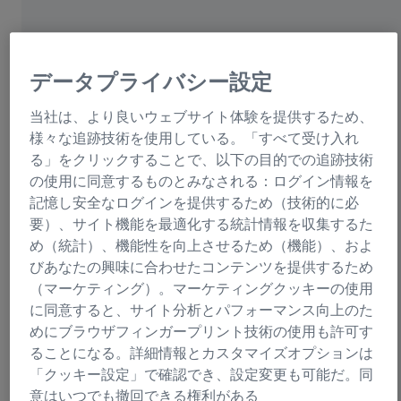
す。
データプライバシー設定
当社は、より良いウェブサイト体験を提供するため、
様々な追跡技術を使用している。「すべて受け入れ
SMILEとは
る」をクリックすることで、以下の目的での追跡技術
の使用に同意するものとみなされる：ログイン情報を
SMILEというレンチクル摘出術は、海外で実績を積み重
記憶し安全なログインを提供するため（技術的に必
ねたレーザー屈折矯正手術です。すでに世界中の数百
3
要）、サイト機能を最適化する統計情報を収集するた
万人の人々が治療を受けています
。こちらをご覧くだ
め（統計）、機能性を向上させるため（機能）、およ
さい。
びあなたの興味に合わせたコンテンツを提供するため
（マーケティング）。マーケティングクッキーの使用
に同意すると、サイト分析とパフォーマンス向上のた
めにブラウザフィンガープリント技術の使用も許可す
ることになる。詳細情報とカスタマイズオプションは
「クッキー設定」で確認でき、設定変更も可能だ。同
意はいつでも撤回できる権利がある